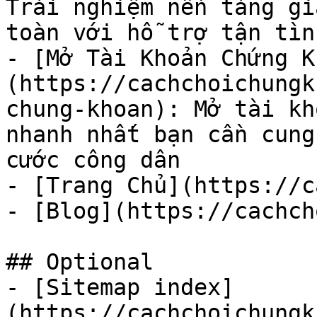
Trải nghiệm nền tảng gi
toàn với hỗ trợ tận tình
- [Mở Tài Khoản Chứng K
(https://cachchoichungk
chung-khoan): Mở tài kh
nhanh nhất bạn cần cung
cước công dân

- [Trang Chủ](https://c
- [Blog](https://cachch
## Optional

- [Sitemap index]